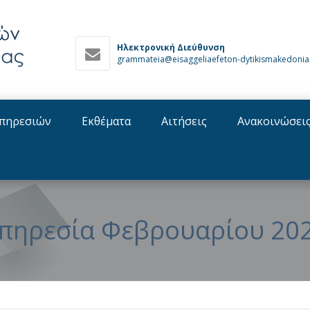
Ηλεκτρονική Διεύθυνση
grammateia@eisaggeliaefeton-dytikismakedonia
πηρεσιών
Εκθέματα
Αιτήσεις
Ανακοινώσει
πηρεσία Φεβρουαρίου 20