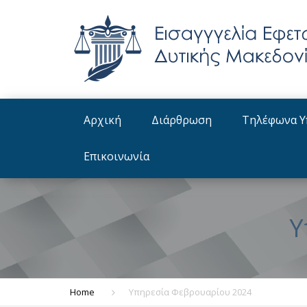
Αρχική
Διάρθρωση
Τηλέφωνα Υ
Οργανόγραμμα
Επικοινωνία
Διατελέσαντες Εισαγγελείς
Εφετών
Υ
Home
Υπηρεσία Φεβρουαρίου 2024