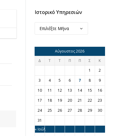
Ιστορικό Υπηρεσιών
Ιστορικό
Υπηρεσιών
Αύγουστος 2026
Δ
Τ
Τ
Π
Π
Σ
Κ
1
2
3
4
5
6
7
8
9
10
11
12
13
14
15
16
17
18
19
20
21
22
23
24
25
26
27
28
29
30
31
« Ιούλ