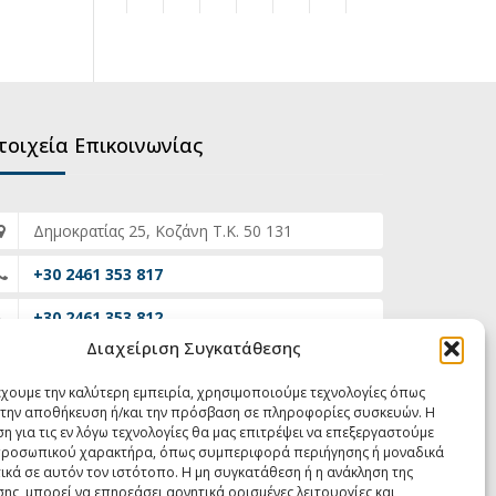
τοιχεία Επικοινωνίας
Δημοκρατίας 25, Κοζάνη Τ.Κ. 50 131
+30 2461 353 817
+30 2461 353 812
Διαχείριση Συγκατάθεσης
grammateia@eisaggeliaefeton-
dytikismakedonias.gov.gr
έχουμε την καλύτερη εμπειρία, χρησιμοποιούμε τεχνολογίες όπως
α την αποθήκευση ή/και την πρόσβαση σε πληροφορίες συσκευών. Η
07:00 - 15:00
η για τις εν λόγω τεχνολογίες θα μας επιτρέψει να επεξεργαστούμε
ροσωπικού χαρακτήρα, όπως συμπεριφορά περιήγησης ή μοναδικά
ικά σε αυτόν τον ιστότοπο. Η μη συγκατάθεση ή η ανάκληση της
ης, μπορεί να επηρεάσει αρνητικά ορισμένες λειτουργίες και