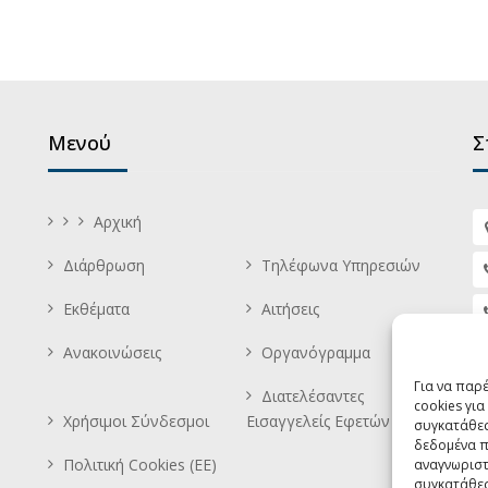
Μενού
Σ
Αρχική
Διάρθρωση
Τηλέφωνα Υπηρεσιών
Εκθέματα
Αιτήσεις
Ανακοινώσεις
Οργανόγραμμα
Για να παρ
Διατελέσαντες
cookies γι
Χρήσιμοι Σύνδεσμοι
Εισαγγελείς Εφετών
συγκατάθεσ
δεδομένα π
Πολιτική Cookies (ΕΕ)
αναγνωριστ
συγκατάθεσ