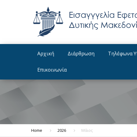
Αρχική
Διάρθρωση
Τηλέφωνα Υ
Οργανόγραμμα
Επικοινωνία
Διατελέσαντες Εισαγγελείς
Εφετών
Home
2026
Μάιος