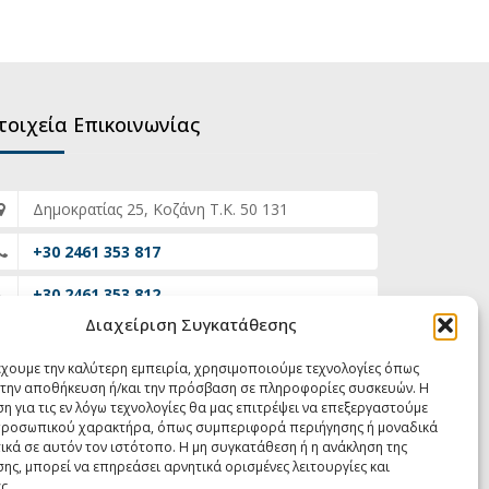
τοιχεία Επικοινωνίας
Δημοκρατίας 25, Κοζάνη Τ.Κ. 50 131
+30 2461 353 817
+30 2461 353 812
Διαχείριση Συγκατάθεσης
grammateia@eisaggeliaefeton-
dytikismakedonias.gov.gr
έχουμε την καλύτερη εμπειρία, χρησιμοποιούμε τεχνολογίες όπως
α την αποθήκευση ή/και την πρόσβαση σε πληροφορίες συσκευών. Η
07:00 - 15:00
η για τις εν λόγω τεχνολογίες θα μας επιτρέψει να επεξεργαστούμε
ροσωπικού χαρακτήρα, όπως συμπεριφορά περιήγησης ή μοναδικά
ικά σε αυτόν τον ιστότοπο. Η μη συγκατάθεση ή η ανάκληση της
ης, μπορεί να επηρεάσει αρνητικά ορισμένες λειτουργίες και
ς.