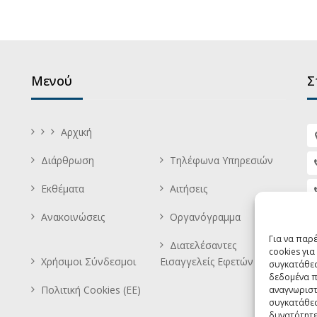
Μενού
Σ
Αρχική
Διάρθρωση
Τηλέφωνα Υπηρεσιών
Εκθέματα
Αιτήσεις
Ανακοινώσεις
Οργανόγραμμα
Για να παρ
Διατελέσαντες
cookies γι
Χρήσιμοι Σύνδεσμοι
Εισαγγελείς Εφετών
συγκατάθεσ
δεδομένα π
Πολιτική Cookies (ΕΕ)
αναγνωριστ
συγκατάθεσ
δυνατότητε