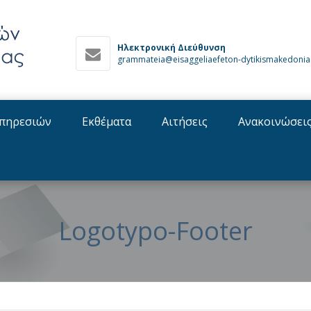
Ηλεκτρονική Διεύθυνση
grammateia@eisaggeliaefeton-dytikismakedonia
πηρεσιών
Εκθέματα
Αιτήσεις
Ανακοινώσει
Logotypo-Footer