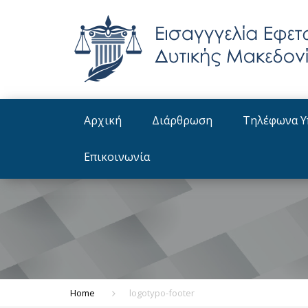
Αρχική
Διάρθρωση
Τηλέφωνα Υ
Οργανόγραμμα
Επικοινωνία
Διατελέσαντες Εισαγγελείς
Εφετών
Home
logotypo-footer